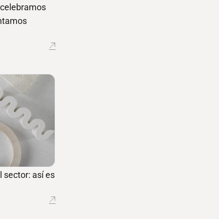
í celebramos
entamos
 sector: así es