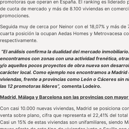
promotoras que operan en España. El ranking es liderado 
de cuota de mercado y más de 8.100 viviendas en comerci
promociones.
Seguida muy de cerca por Neinor con el 18,07% y más de 7.
cuarta posición la ocupan Aedas Homes y Metrovacesa con
respectivamente.
“El análisis confirma la dualidad del mercado inmobiliari
encontramos con zonas con una actividad frenética, otra
y/o aquellos pocos proyectos de obra nueva son desarro
carácter local. Como ejemplo nos encontramos a Madrid
viviendas, frente a provincias como León o Cáceres sin n
las 12 promotoras líderes”,
comenta Lodeiro.
Madrid, Málaga y Barcelona son las provincias con mayo
Con casi 10.000 nuevas viviendas, Madrid se posiciona com
venta sobre plano, cifra que representa el 22,41% del total
Casi un 15% de estas viviendas son unifamiliares, siendo 
mayor oferta de este tipo de viviendas junto a Sevilla con