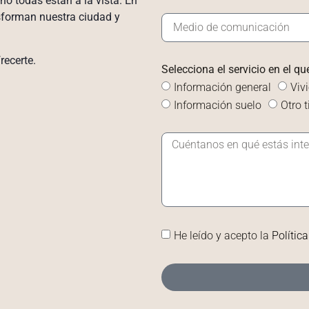
no todas están a la vista. En
sforman nuestra ciudad y
recerte.
Selecciona el servicio en el qu
Información general
Viv
Información suelo
Otro 
He leído y acepto la
Polític