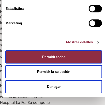
residencial exclusivo del
fondo de inversión británico
Estadística
Princeton con diseño de
Olalquiaga Arquitectos.
Instalaciones modernas,
Marketing
acabados de primera calidad
y en la azotea un
skybar
con
una piscina alargada y
Mostrar detalles
solárium son las señas de
identidad. Gilmar Consulting
comercializa este proyecto.
Permitir todas
Sky Homes,
el nuevo icono
de la ciudad de Valencia
Permitir la selección
Neinor Homes desarrolla Sky
Homes, un atractivo y
Denegar
singular complejo residencial
en construcción junto al
Hospital La Fe. Se compone