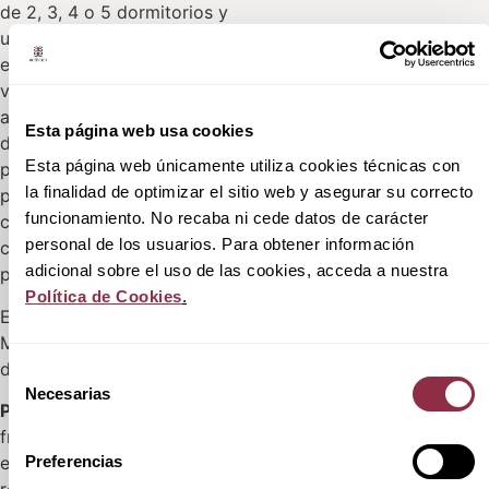
de 2, 3, 4 o 5 dormitorios y
una amplia variedad de
espacios comunes. Todas las
viviendas son exteriores con
amplias terrazas. Los áticos
Esta página web usa cookies
disponen de solárium y las
Esta página web únicamente utiliza cookies técnicas con
plantas bajas de jardín
la finalidad de optimizar el sitio web y asegurar su correcto
privado. Los espacios
funcionamiento. No recaba ni cede datos de carácter
comunes ofrecen servicios
personal de los usuarios. Para obtener información
como: Gym, club social,
adicional sobre el uso de las cookies, acceda a nuestra
piscina y zona ajardinada.
Política de Cookies
.
El privilegio de vivir en
Madrid con una arquitectura
de vanguardia
Selección
Necesarias
de
Park & Palace
se encuentra
consentimiento
frente al Parque del Oeste,
Preferencias
en el centro de Madrid. Un