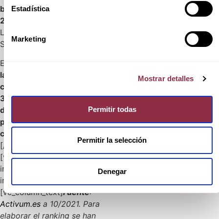
bajo de la provincia:
Estadística
201.700€
, seguido por
L’Alicantí (246.042€) y Baix
Marketing
Segura (251.992€).
En el polo opuesto tenemos
la zona de Marina Baixa que
Mostrar detalles
con un precio medio de
361.855 € para 3
Permitir todas
dormitorios y 129 m2, se
posiciona como la zona más
cara de toda la provincia.
Permitir la selección
[/vc_column_text]
[vc_single_image
image=»11489″
Denegar
img_size=»full»]
[vc_column_text]
Fuente
:
Activum.es
a 10/2021. Para
elaborar el ranking se han