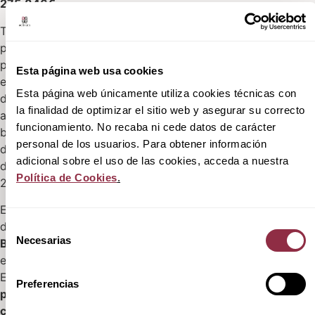
275.846€
Teniendo en cuenta los
precios medios de todas las
promociones de obra nueva
Esta página web usa cookies
en desarrollo en los
Esta página web únicamente utiliza cookies técnicas con
diferentes municipios
la finalidad de optimizar el sitio web y asegurar su correcto
alicantinos, quien esté
funcionamiento. No recaba ni cede datos de carácter
buscando un hogar de 3
personal de los usuarios. Para obtener información
dormitorios y 116 m2 deberá
adicional sobre el uso de las cookies, acceda a nuestra
desembolsar una media de
Política de Cookies
.
275.846€
Esa media varía en función
de
en qué zona desees vivir:
Selección
Necesarias
Baix Vinalopó,
en la que se
de
encuentran los municipios de
consentimiento
Elche o Santa Pola,
se
Preferencias
posiciona como el sector
con el precio medio más