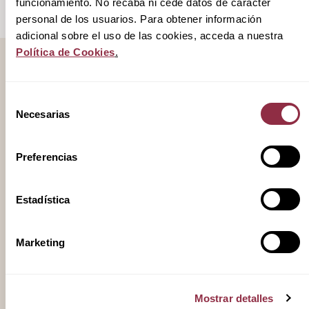
funcionamiento. No recaba ni cede datos de carácter
personal de los usuarios. Para obtener información
adicional sobre el uso de las cookies, acceda a nuestra
Política de Cookies
.
Accede a posibles
Selección
noticias
Necesarias
de
consentimiento
El mercado inmobiliario está lleno de oportunidades,
Preferencias
pero no todas están a la vista. En Activum, te
conectamos con proyectos premium que transforman
nuestra ciudad y nuestros hogares.
Estadística
Escríbenos para hablar de la información que podemos
ofrecerte.
Marketing
Mostrar detalles