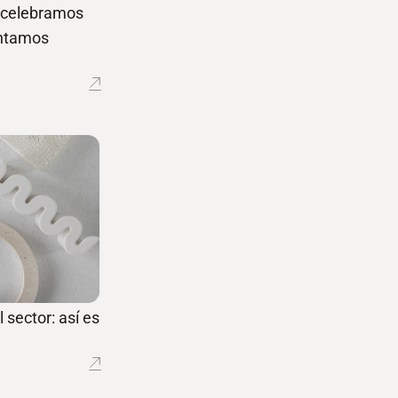
í celebramos
entamos
 sector: así es