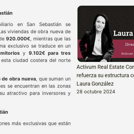
astián
iliario en San Sebastián se
 Las viviendas de obra nueva de
 de
920.000€
, mientras que las
ma exclusivo se traduce en un
mitorios
y
9.102€ para tres
 esta ciudad costera del norte
Activum Real Estate Con
refuerza su estructura 
 de obra nueva
, que suman un
Laura González
es se encuentran en las zonas
28 octubre 2024
u atractivo para inversores y
tián
ones más exclusivas que están