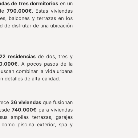
ndas de tres dormitorios
en un
 de
790.000€
. Estas viviendas
s, balcones y terrazas en los
ad de disfrutar de una ubicación
22 residencias
de dos, tres y
0.000€
. A pocos pasos de la
 buscan combinar la vida urbana
n detalles de alta calidad.
rece
36 viviendas
que fusionan
desde
740.000€
para viviendas
us amplias terrazas, garajes
 como piscina exterior, spa y