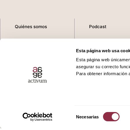
Quiénes somos
Podcast
Servicios
Ivoox
Esta página web usa cook
Promociones
Spotify
Esta página web únicamente
asegurar su correcto funci
Actualidad
Apple
Para obtener información a
Contacto
Youtube
Selección
Necesarias
de
consentimiento