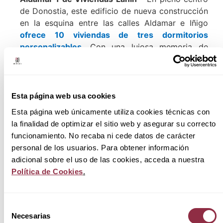
de Donostia, este edificio de nueva construcción
en la esquina entre las calles Aldamar e Iñigo
ofrece 10 viviendas de tres dormitorios
personalizables
. Con una lujosa memoria de
calidades, plazas de garaje y trasteros, los
precios comienzan en 790.000€. Las viviendas
cuentan con miradores, balcones y amplias
terrazas en los pisos superiores, todas orientadas
Esta página web usa cookies
al Sureste.
Esta página web únicamente utiliza cookies técnicas con
la finalidad de optimizar el sitio web y asegurar su correcto
Zabaleta Gros de Grupo ABU
– Situada en el
funcionamiento. No recaba ni cede datos de carácter
dinámico barrio de Gros,
Zabaleta Gros ofrece
personal de los usuarios. Para obtener información
22 residencias de dos, tres y cuatro
adicional sobre el uso de las cookies, acceda a nuestra
dormitorios, con precios desde 760.000€
para
Política de Cookies
.
viviendas de dos dormitorios. Con detalles de
alta calidad, terrazas cubiertas y garajes, esta
promoción se encuentra a pocos pasos de la
Selección
playa de Zurriola y ofrece la posibilidad de
Necesarias
de
personalizar cada vivienda durante el período de