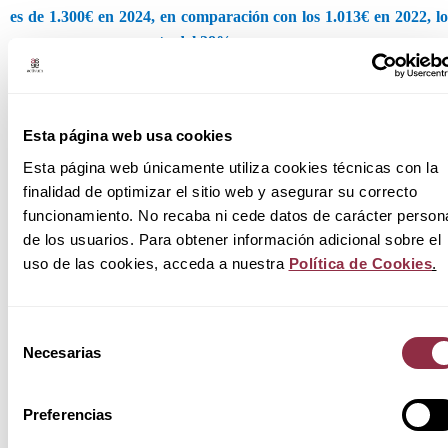
es de 1.300€ en 2024, en comparación con los 1.013€ en 2022, lo
que supone un aumento del 28%.
En Cataluña, por el contrario, se observan variaciones a la baja
en los precios.
Por ejemplo, una vivienda de un dormitorio tiene u
precio medio de 935€ en 2024, frente a los 965€ en 2022, lo que
Esta página web usa cookies
representa una mínima disminución. Para las viviendas de dos
Esta página web únicamente utiliza cookies técnicas con la
dormitorios, el precio medio en 2024 es de 1.239€, en comparación
finalidad de optimizar el sitio web y asegurar su correcto
con los 1.465€ en 2022, una disminución del 15%. Para las viviendas
funcionamiento. No recaba ni cede datos de carácter person
de tres dormitorios, el precio medio es de 1.495€ en 2024, en
de los usuarios. Para obtener información adicional sobre el
comparación con los 1.661€ en 2022, lo que supone una disminución
uso de las cookies, acceda a nuestra
Política de Cookies
.
del 10%.
Selección
Necesarias
de
Actores actuales en el mercado de Build to Rent:
consentimiento
Actualmente, el mercado de Build to Rent en España está
Preferencias
experimentando una fase de consolidación y maduración, con un