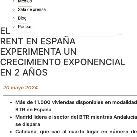
Medios
En currículum
Advisory
Contact center comercial inmobiliario
Sala de prensa
Marketing inmobiliario
Blog
Project management
Podcast
EL MERCADO DE BUILD TO
RENT EN ESPAÑA
EXPERIMENTA UN
CRECIMIENTO EXPONENCIAL
EN 2 AÑOS
20 mayo 2024
Más de 11.000 viviendas disponibles en modalidad
BTR en España
Madrid lidera el sector del BTR mientras Andalucía
se dispara
Cataluña, que cae al cuarto lugar en número de