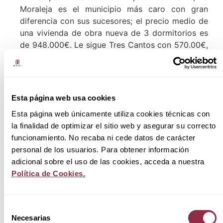
Moraleja es el municipio más caro con gran
diferencia con sus sucesores; el precio medio de
una vivienda de obra nueva de 3 dormitorios es
de 948.000€. Le sigue Tres Cantos con 570.00€,
Colmenar Viejo (379.633€), Alcobendas
(365.750€) y San Sebastián de los Reyes con
317.000€.
Esta página web usa cookies
En los municipios del noroeste, las Rozas es el
que cuenta con un precio más elevado para este
Esta página web únicamente utiliza cookies técnicas con
tipo de viviendas con una media de 534.617€. Le
la finalidad de optimizar el sitio web y asegurar su correcto
sigue el Escorial (395.000€), Collado Villalba
funcionamiento. No recaba ni cede datos de carácter
(277.400€) y el más económico sería
personal de los usuarios. Para obtener información
Colmenarejo con 270.000€ de media.
adicional sobre el uso de las cookies, acceda a nuestra
Política de Cookies
.
Los municipios del Corredor de Henares son más
económicos que la zona norte madrileña. El
municipio más caro sería San Fernando de
Selección
Henares con una media de 352.141 euros. Le
Necesarias
de