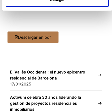
dormitorios plurifamiliar y 162.938€ en La
Dehesa-El Pinar.
Descargar en pdf
El Vallès Occidental: el nuevo epicentro