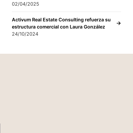
residencial de Barcelona
17/01/2025
Activum celebra 30 años liderando la
gestión de proyectos residenciales
inmobiliarios
02/04/2025
Activum Real Estate Consulting refuerza su
estructura comercial con Laura González
24/10/2024