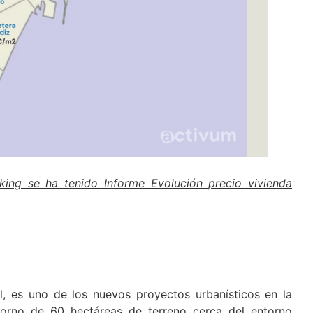
nking se ha tenido Informe Evolución precio vivienda
al, es uno de los nuevos proyectos urbanísticos en la
torno de 60 hectáreas de terreno cerca del entorno