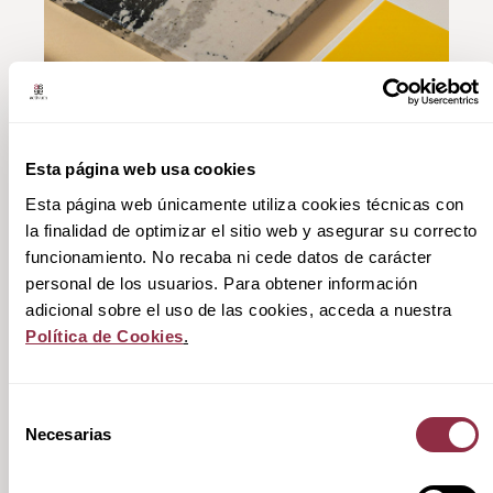
Esta página web usa cookies
Esta página web únicamente utiliza cookies técnicas con
la finalidad de optimizar el sitio web y asegurar su correcto
funcionamiento. No recaba ni cede datos de carácter
personal de los usuarios. Para obtener información
adicional sobre el uso de las cookies, acceda a nuestra
Hemos desarrollado nuestra
Política de Cookies
.
propia plataforma multidisciplinar
que integra tecnología propia,
Selección
datos, sostenibilidad y equipos
Necesarias
de
consentimiento
especializados para maximizar el