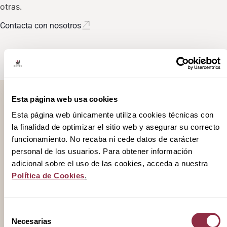
otras.
Contacta con nosotros
Esta página web usa cookies
Accede a posibles
Esta página web únicamente utiliza cookies técnicas con
la finalidad de optimizar el sitio web y asegurar su correcto
noticias
funcionamiento. No recaba ni cede datos de carácter
personal de los usuarios. Para obtener información
El mercado inmobiliario está lleno de oportunidades,
adicional sobre el uso de las cookies, acceda a nuestra
pero no todas están a la vista. En Activum, te
Política de Cookies
.
conectamos con proyectos premium que transforman
nuestra ciudad y nuestros hogares.
Selección
Escríbenos para hablar de la información que podemos
Necesarias
de
ofrecerte.