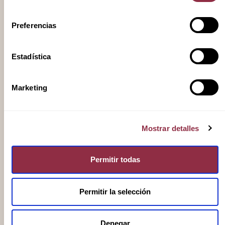
consentimiento
Preferencias
Estadística
Marketing
Mostrar detalles
Permitir todas
Permitir la selección
Selecciona el servicio en el que estás interesado
Información general
Viviendas de obra nueva
Denegar