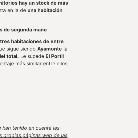
itorios hay un stock de más
nta en la de
una habitación
das de segunda mano
tres habitaciones de entre
que sigue siendo
Ayamonte
la
l total.
Le sucede
El Portil
entaje más similar entre ellos.
e han tenido en cuenta las
s propias páginas web de las