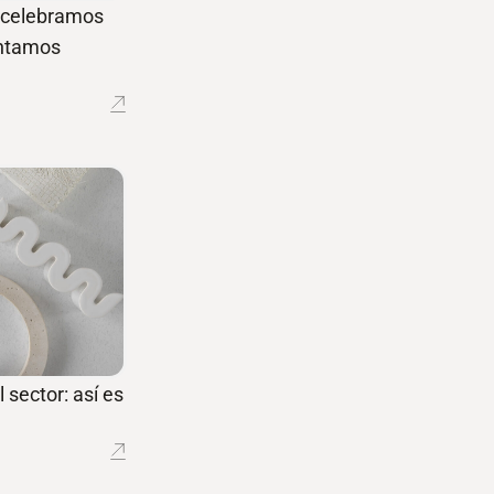
í celebramos
entamos
 sector: así es