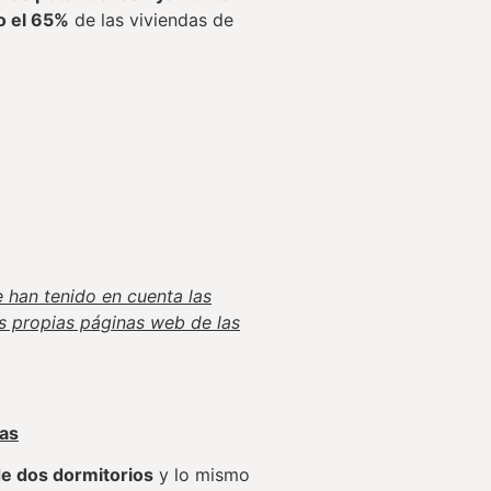
o el 65%
de las viviendas de
e han tenido en cuenta las
s propias páginas web de las
das
e dos dormitorios
y lo mismo