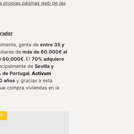
s propias páginas web de las
prador
almente, gente de
entre 35 y
iliares de
más de 60.000€ al
 y 60.000€.
El
70% adquiere
incipalmente de
Sevilla y
 de Portugal.
Activum
0 años
y gracias a esta
 que compra viviendas en la