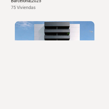
Barcelona
|
2025
75 Viviendas
Limea Suites. Grupo Lobe
Madrid
|
2025