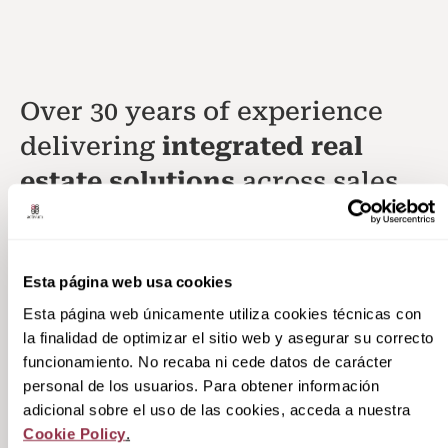
Over 30 years of experience
delivering
integrated real
estate solutions
across sales
and rental developments,
driven by strategy, expertise
and results.
Esta página web usa cookies
Esta página web únicamente utiliza cookies técnicas con
la finalidad de optimizar el sitio web y asegurar su correcto
funcionamiento. No recaba ni cede datos de carácter
personal de los usuarios. Para obtener información
adicional sobre el uso de las cookies, acceda a nuestra
Cookie Policy
.