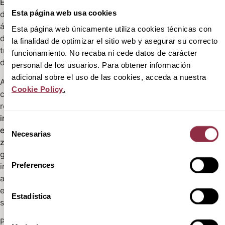
ESURI
, Ayamonte, muy cerca
Esta página web usa cookies
de Portugal. Se trata de un
área ideal para familias,
Esta página web únicamente utiliza cookies técnicas con
debido a la seguridad y
la finalidad de optimizar el sitio web y asegurar su correcto
tranquilidad que la zona
funcionamiento. No recaba ni cede datos de carácter
desprende.
personal de los usuarios. Para obtener información
adicional sobre el uso de las cookies, acceda a nuestra
Además, se prevé que esta
Cookie Policy
.
costa va a sufrir una gran
revitalización debido a la
inyección de 4 millones de
Selección
euros para obras en esta
Necesarias
de
zona
. Lo que supone una
consentimiento
gran oportunidad para
Preferences
invertir en vivienda, ya que
actualmente los precios de
estos activos inmobiliarios
Estadística
son muy competitivos.
Puedes visitar
nuestra web
o