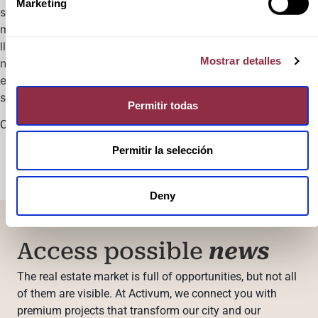
Marketing
si deseas tener un trato
mucho más personalizado,
llama al 680 599 699 y
Mostrar detalles
nuestros compañeros
encontrarán tu vivienda
soñada en costa ESURI.
Permitir todas
Contacta con nosotros
Permitir la selección
Deny
Access possible
news
The real estate market is full of opportunities, but not all
of them are visible. At Activum, we connect you with
premium projects that transform our city and our