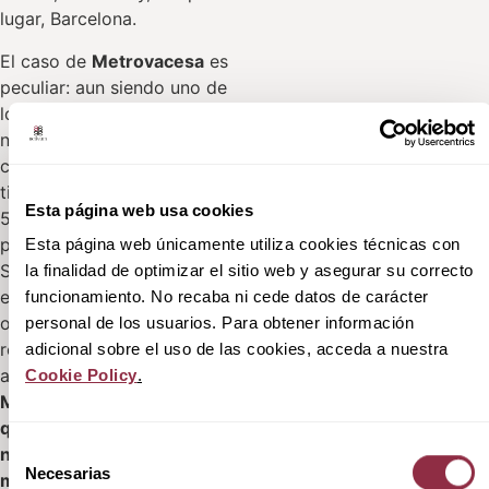
lugar, Barcelona.
El caso de
Metrovacesa
es
peculiar: aun siendo uno de
los promotores con mayor
número de viviendas en
comercialización, solamente
tiene una oferta mayor a las
Esta página web usa cookies
500 unidades en las
provincias de Barcelona y
Esta página web únicamente utiliza cookies técnicas con
Sevilla. La peculiaridad de
la finalidad de optimizar el sitio web y asegurar su correcto
este promotor es que su
funcionamiento. No recaba ni cede datos de carácter
oferta de viviendas es la más
personal de los usuarios. Para obtener información
repartida de todos los
adicional sobre el uso de las cookies, acceda a nuestra
actores estudiados:
Cookie Policy
.
Metrovacesa es el promotor
que mayor presencia
Selección
nacional tiene a lo largo del
Necesarias
de
mapa, estando presente en